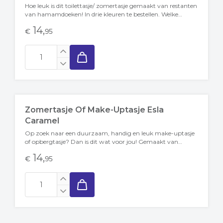
Hoe leuk is dit toilettasje/ zomertasje gemaakt van restanten
van hamamdoeken! In drie kleuren te bestellen. Welke
variant kies jij?
14,
€
95
Zomertasje Of Make-Uptasje Esla
Caramel
Op zoek naar een duurzaam, handig en leuk make-uptasje
of opbergtasje? Dan is dit wat voor jou! Gemaakt van
restanten van hamamdoeken!...
14,
€
95