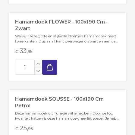
Hamamdoek FLOWER - 100x190 Cm -
Zwart
Wauw! Deze grote en stijlvolle bloemen hamamdoek heeft
twee kanten. Dus aan 1 kant overwegend zwart en aan de
andere kant overwegend...
33,
€
95
Hamamdoek SOUSSE - 100x190 Cm
Petrol
Deze hamamdoek uit Tunesie wil je hebben! Door de top
kwaliteit katoen is deze hamamdoek heerlijk soepel. Je hebt
jarenlang plezier van...
25,
€
95