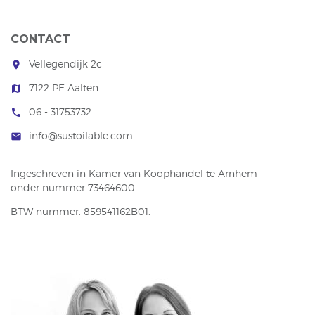
CONTACT
Vellegendijk 2c
room
7122 PE Aalten
map
06 - 31753732
call
info@sustoilable.com
mail
Ingeschreven in Kamer van Koophandel te Arnhem
onder nummer 73464600.
BTW nummer: 859541162B01.